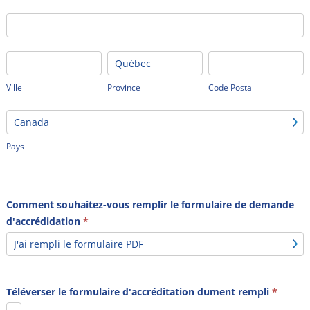
coordonnées
Adresse
inscrites
pour
Ville
Province
Code
la
Postal
facturation.
Ville
Province
Code Postal
Pays
Pays
Comment souhaitez-vous remplir le formulaire de demande
d'accrédidation
*
Téléverser le formulaire d'accréditation dument rempli
*