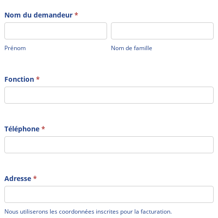
Nom du demandeur
*
Prénom
Nom
de
Prénom
Nom de famille
famille
Fonction
*
Téléphone
*
Adresse
*
Nous
utiliserons
Nous utiliserons les coordonnées inscrites pour la facturation.
les