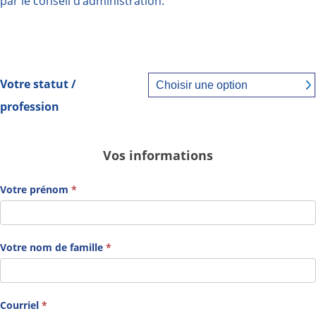
par le conseil d’administration.
Votre statut /
profession
Adhésion
Vos informations
régulière
Votre prénom
*
Votre nom de famille
*
Courriel
*