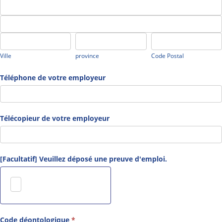
Adresse
établissement
de
Adresse
votre
de
Ville
province
Code
employeur
votre
Postal
employeur
Ville
province
Code Postal
Téléphone de votre employeur
Télécopieur de votre employeur
[Facultatif] Veuillez déposé une preuve d'emploi.
Code déontologique
*