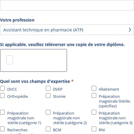
Votre profession
Si applicable, veuillez téléverser une copie de votre diplôme.
Quel sont vos champs d'expertise
*
DVCC
DVEP
Allaitement
Orthopédie
Stomie
Préparation
magistrale Stérile;
(spécifiez)
Préparation magistrale
Préparation
Préparation
Préparation
Stérile; (spécifiez)
magistrale non
magistrale non
magistrale non
stérile (catégorie 1)
stérile (catégorie 2)
stérile (catégorie 3)
Recherches
BCM
RNI